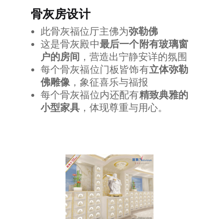
骨灰房设计
此骨灰福位厅主佛为
弥勒佛
这是骨灰殿中
最后一个附有玻璃窗
户的房间
，营造出宁静安详的氛围
每个骨灰福位门板皆饰有
立体弥勒
佛雕像
，象征喜乐与福报
每个骨灰福位内还配有
精致典雅的
小型家具
，体现尊重与用心。