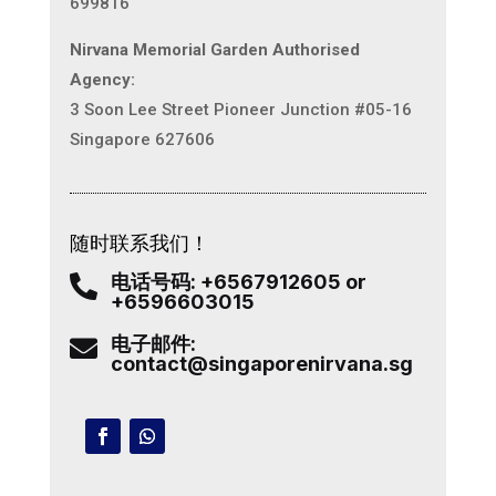
699816
Nirvana Memorial Garden Authorised
Agency:
3 Soon Lee Street Pioneer Junction #05-16
Singapore 627606
随时联系我们！
电话号码: +6567912605 or

+6596603015
电子邮件:

contact@singaporenirvana.sg